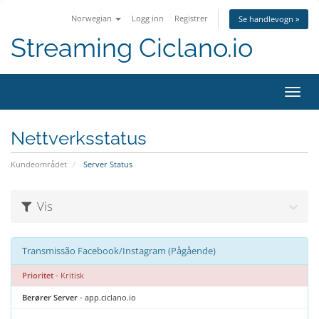
Norwegian
Logg inn
Registrer
Se handlevogn »
Streaming Ciclano.io
Bytt
navig
Nettverksstatus
Kundeområdet
Server Status
Vis
Transmissão Facebook/Instagram (Pågående)
Prioritet
- Kritisk
Berører Server
- app.ciclano.io