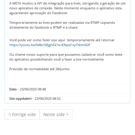
A META mudou a API de integração para lives, obrigando a geração de um
novo aplicativo de conexão. Neste momento enquanto o aplicativo esta
aguardando aprovação do Facebook.
Temporariamente as lives podem ser realizadas via RTMP copiando
diretamente do facebook o RTMP e a chave.
Você pode ver como fazer isso aqui temporariamente até retornar
https://youtu.be/N4bcSBjghFk?si=ENyaI1zyTtktn0GP
Ou chame nosso suporte para que possamos cadastrar você como teste
do aplicativo possibilitando você a fazer a live normalmente.
Previsão de normalidade até 28/Junho
Dato
- 23/06/2025 08:48
Sist oppdatert
- 23/06/2025 08:52
< Forrige side
Neste side >