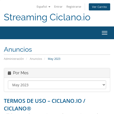
Español
Entrar
Registrarse
Ver Carrito
Streaming Ciclano.io
Alter
Nave
Anuncios
Administración
Anuncios
May 2023
Por Mes
TERMOS DE USO – CICLANO.IO /
CICLANO®